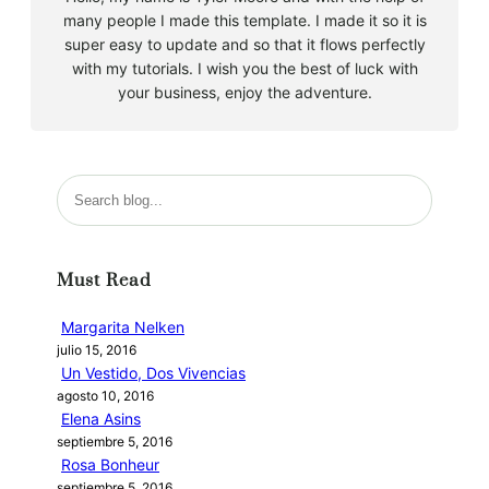
many people I made this template. I made it so it is
super easy to update and so that it flows perfectly
with my tutorials. I wish you the best of luck with
your business, enjoy the adventure.
B
u
s
c
Must Read
a
r
Margarita Nelken
julio 15, 2016
Un Vestido, Dos Vivencias
agosto 10, 2016
Elena Asins
septiembre 5, 2016
Rosa Bonheur
septiembre 5, 2016