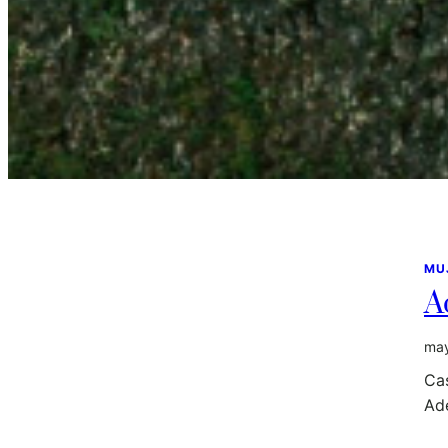
MU
A
may
Cas
Ad