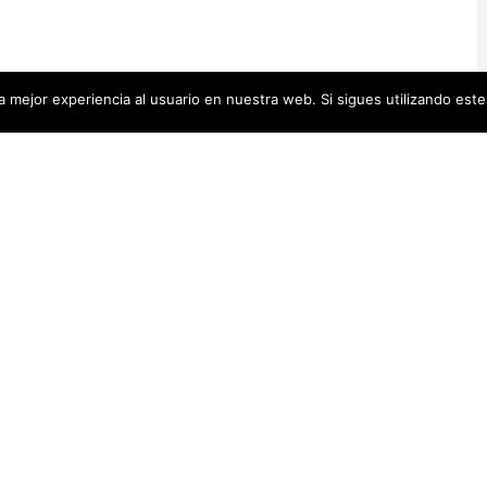
 mejor experiencia al usuario en nuestra web. Si sigues utilizando est
Artistas Añadid
00 pequeñas biografías, puedes
Recientemente
 se encuentra en la cabecera.
Artistas Americanas
(60)
1)
cas
(48)
Luz Darriba
Artistas Barcelonesas
(27)
rtistas Conceptuales
(51)
Violeta Ber
s Españolas
(112)
Hanna Hirsc
Mónica Alo
istas Feministas
(184)
Elena Colme