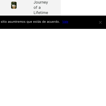
Journey
of a
Lifetime
e sitio asumiremos que estás de acuerdo.
Vale
Redes
as
Facebook
Twitter
Menú
nardo
h
nso
Inicio
iro