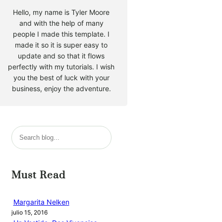
Hello, my name is Tyler Moore
and with the help of many
people I made this template. I
made it so it is super easy to
update and so that it flows
perfectly with my tutorials. I wish
you the best of luck with your
business, enjoy the adventure.
B
u
s
c
Must Read
a
r
Margarita Nelken
julio 15, 2016