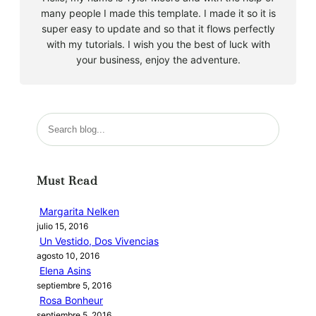
many people I made this template. I made it so it is
super easy to update and so that it flows perfectly
with my tutorials. I wish you the best of luck with
your business, enjoy the adventure.
B
u
s
c
Must Read
a
r
Margarita Nelken
julio 15, 2016
Un Vestido, Dos Vivencias
agosto 10, 2016
Elena Asins
septiembre 5, 2016
Rosa Bonheur
septiembre 5, 2016