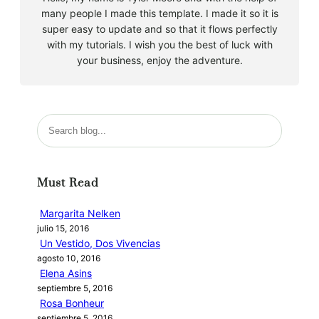
many people I made this template. I made it so it is
super easy to update and so that it flows perfectly
with my tutorials. I wish you the best of luck with
your business, enjoy the adventure.
B
u
s
c
Must Read
a
r
Margarita Nelken
julio 15, 2016
Un Vestido, Dos Vivencias
agosto 10, 2016
Elena Asins
septiembre 5, 2016
Rosa Bonheur
septiembre 5, 2016