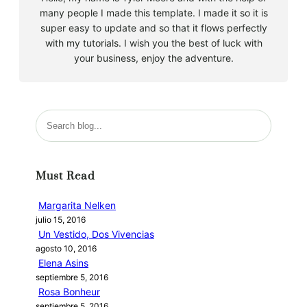
many people I made this template. I made it so it is
super easy to update and so that it flows perfectly
with my tutorials. I wish you the best of luck with
your business, enjoy the adventure.
B
u
s
c
Must Read
a
r
Margarita Nelken
julio 15, 2016
Un Vestido, Dos Vivencias
agosto 10, 2016
Elena Asins
septiembre 5, 2016
Rosa Bonheur
septiembre 5, 2016