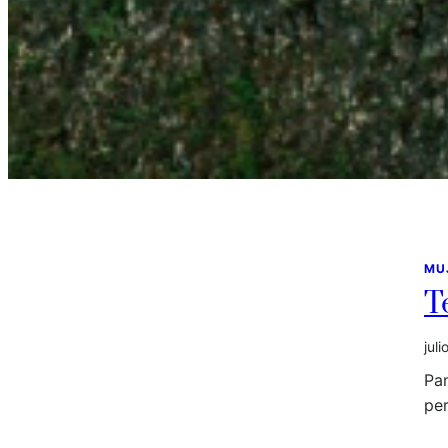
MU
T
jul
Pam
pe