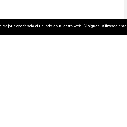
 mejor experiencia al usuario en nuestra web. Si sigues utilizando est
Artistas Añadid
00 pequeñas biografías, puedes
Recientemente
 se encuentra en la cabecera.
Artistas Americanas
(60)
1)
cas
(48)
Luz Darriba
Artistas Barcelonesas
(27)
rtistas Conceptuales
(51)
Violeta Ber
s Españolas
(112)
Hanna Hirsc
Mónica Alo
istas Feministas
(184)
Elena Colme