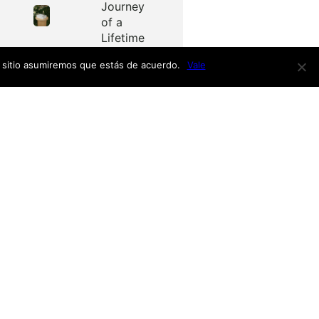
Journey
of a
Lifetime
e sitio asumiremos que estás de acuerdo.
Vale
Redes
as
Facebook
Twitter
Menú
nardo
h
nso
Inicio
iro