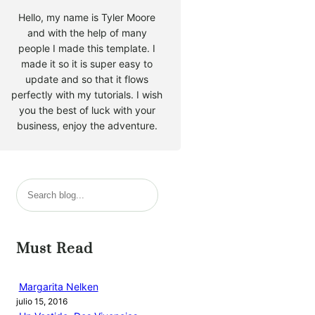
Hello, my name is Tyler Moore
and with the help of many
people I made this template. I
made it so it is super easy to
update and so that it flows
perfectly with my tutorials. I wish
you the best of luck with your
business, enjoy the adventure.
B
u
s
c
Must Read
a
r
Margarita Nelken
julio 15, 2016