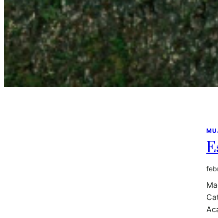
MU
E
feb
Mad
Ca
Ac