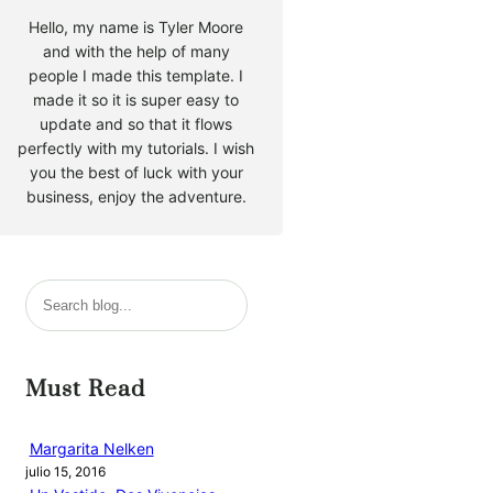
Hello, my name is Tyler Moore
and with the help of many
people I made this template. I
made it so it is super easy to
update and so that it flows
perfectly with my tutorials. I wish
you the best of luck with your
business, enjoy the adventure.
B
u
s
c
Must Read
a
r
Margarita Nelken
julio 15, 2016