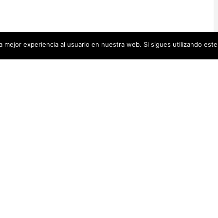
 mejor experiencia al usuario en nuestra web. Si sigues utilizando est
Artistas Añadid
00 pequeñas biografías, puedes
Recientemente
 se encuentra en la cabecera.
Artistas Americanas
(60)
1)
cas
(48)
Luz Darriba
Artistas Barcelonesas
(27)
rtistas Conceptuales
(51)
Violeta Ber
s Españolas
(112)
Hanna Hirsc
Mónica Alo
istas Feministas
(184)
Elena Colme