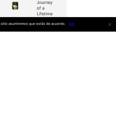
Journey
of a
Lifetime
e sitio asumiremos que estás de acuerdo.
Vale
Redes
as
Facebook
Twitter
Menú
nardo
h
nso
Inicio
iro