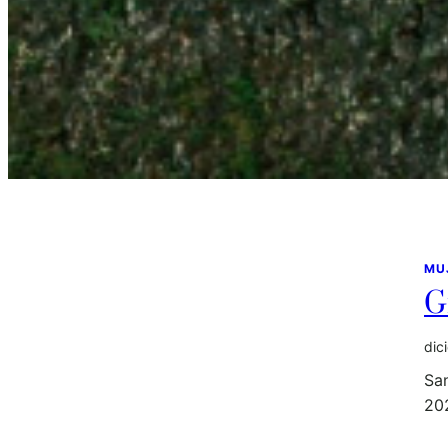
MU
G
dic
San
20