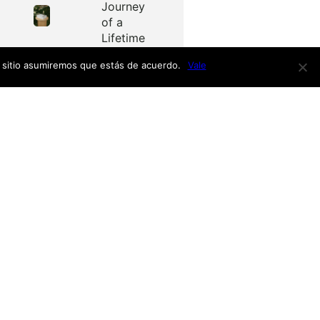
Journey
of a
Lifetime
e sitio asumiremos que estás de acuerdo.
Vale
Redes
as
Facebook
Twitter
Menú
nardo
h
nso
Inicio
iro