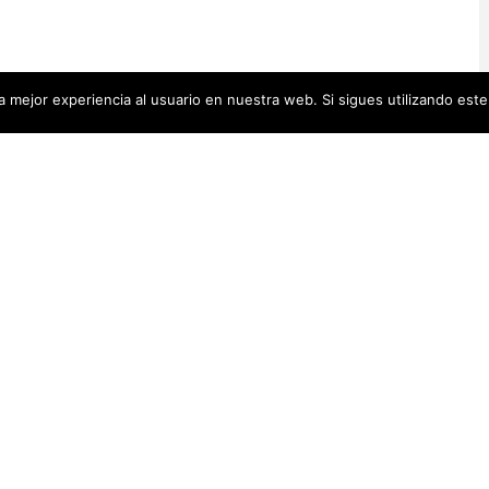
 mejor experiencia al usuario en nuestra web. Si sigues utilizando est
Artistas Añadid
00 pequeñas biografías, puedes
Recientemente
 se encuentra en la cabecera.
Artistas Americanas
(60)
1)
cas
(48)
Luz Darriba
Artistas Barcelonesas
(27)
rtistas Conceptuales
(51)
Violeta Ber
s Españolas
(112)
Hanna Hirsc
Mónica Alo
istas Feministas
(184)
Elena Colme