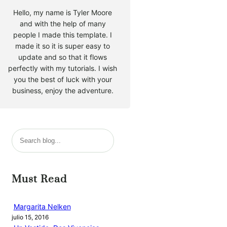
Hello, my name is Tyler Moore
and with the help of many
people I made this template. I
made it so it is super easy to
update and so that it flows
perfectly with my tutorials. I wish
you the best of luck with your
business, enjoy the adventure.
B
u
s
c
Must Read
a
r
Margarita Nelken
julio 15, 2016