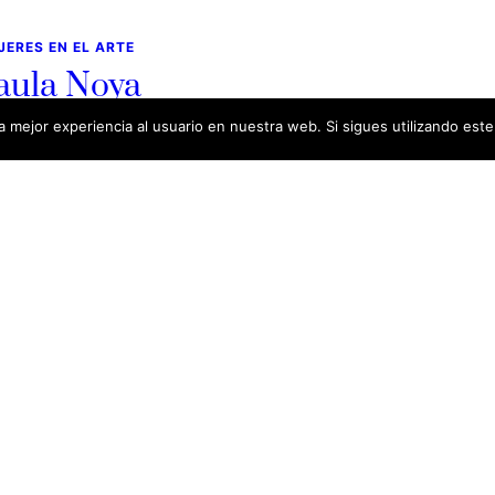
JERES EN EL ARTE
aula Noya
 mejor experiencia al usuario en nuestra web. Si sigues utilizando est
iembre 8, 2020
go, 1969 Paula Noya nació en Lugo en 1969. Se licenció
Bellas Artes por la Universidad de…