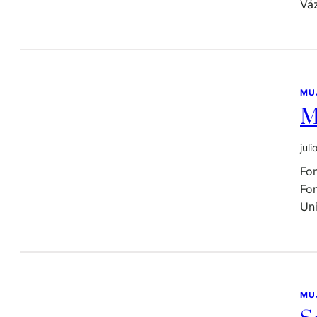
Váz
MU
M
jul
Fo
Fon
Un
MU