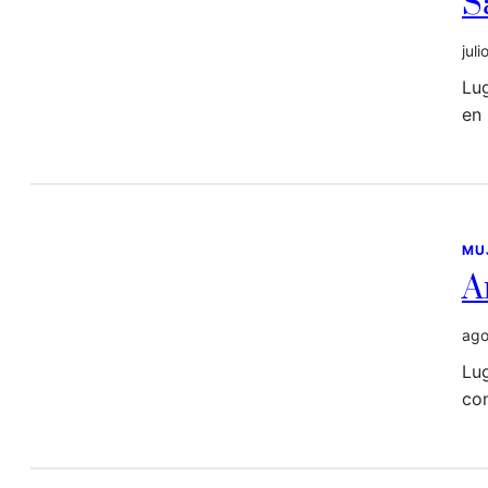
S
jul
Lug
en 
MU
A
ago
Lu
co