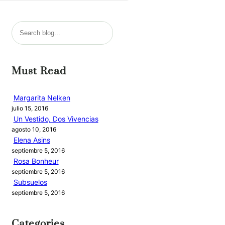
B
u
s
c
Must Read
a
r
Margarita Nelken
julio 15, 2016
Un Vestido, Dos Vivencias
agosto 10, 2016
Elena Asins
septiembre 5, 2016
Rosa Bonheur
septiembre 5, 2016
Subsuelos
septiembre 5, 2016
Categories