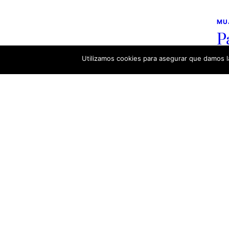
MU
P
Utilizamos cookies para asegurar que damos la
dic
Lu
en 
Las Mujeres en el arte