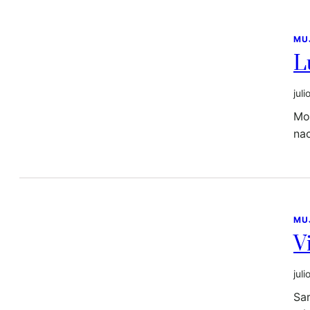
MU
L
jul
Mon
nac
MU
V
jul
Sar