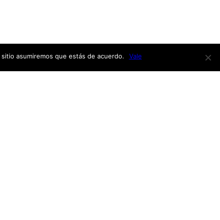
e sitio asumiremos que estás de acuerdo.
Vale
Redes