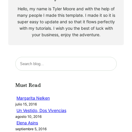
Hello, my name is Tyler Moore and with the help of
many people I made this template. I made it so it is
super easy to update and so that it flows perfectly
with my tutorials. I wish you the best of luck with
your business, enjoy the adventure.
B
u
s
c
Must Read
a
r
Margarita Nelken
julio 15, 2016
Un Vestido, Dos Vivencias
agosto 10, 2016
Elena Asins
septiembre 5, 2016