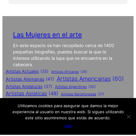
Las Mujeres en el arte
En este espacio se han recopilado cerca de 1400
pequeñas biografías, puedes buscar la que te
interese utilizando la lupa que se encuentra en la
cabecera.
Artistas Actuales
(35)
Artistas Africanas
(26)
Artistas Americanas
(60)
Artistas Alemanas
(41)
Artistas Andaluzas
(37)
Artistas Argentinas
(30)
Artistas Asiaticas
(48)
Artistas Barcelonesas
(27)
Artistas Britanicas
(50)
Utilizamos cookies para asegurar que damos la mejor
Artistas Catalanas
(62)
experiencia al usuario en nuestra web. Si sigues utilizando
Artistas Conceptuales
(51)
este sitio asumiremos que estás de acuerdo.
Artistas Contemporaneas
(27)
Vale
Artistas De Performances
(25)
Artistas Españolas
(112)