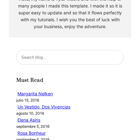
many people I made this template. I made it so it is
super easy to update and so that it flows perfectly
with my tutorials. I wish you the best of luck with
your business, enjoy the adventure.
B
u
s
c
Must Read
a
r
Margarita Nelken
julio 15, 2016
Un Vestido, Dos Vivencias
agosto 10, 2016
Elena Asins
septiembre 5, 2016
Rosa Bonheur
septiembre 5, 2016