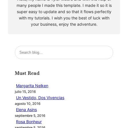
many people I made this template. I made it so it is
super easy to update and so that it flows perfectly
with my tutorials. I wish you the best of luck with
your business, enjoy the adventure.
B
u
s
c
Must Read
a
r
Margarita Nelken
julio 15, 2016
Un Vestido, Dos Vivencias
agosto 10, 2016
Elena Asins
septiembre 5, 2016
Rosa Bonheur
septiembre 5, 2016