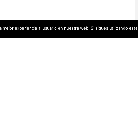
 mejor experiencia al usuario en nuestra web. Si sigues utilizando est
Artistas Añadid
00 pequeñas biografías, puedes
Recientemente
 se encuentra en la cabecera.
Artistas Americanas
(60)
1)
cas
(48)
Luz Darriba
Artistas Barcelonesas
(27)
rtistas Conceptuales
(51)
Violeta Ber
s Españolas
(112)
Hanna Hirsc
Mónica Alo
istas Feministas
(184)
Elena Colme