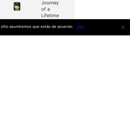
Journey
of a
Lifetime
e sitio asumiremos que estás de acuerdo.
Vale
Redes
as
Facebook
Twitter
Menú
nardo
h
nso
Inicio
iro