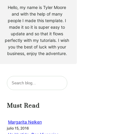
Hello, my name is Tyler Moore
and with the help of many
people I made this template. I
made it so it is super easy to
update and so that it flows
perfectly with my tutorials. I wish
you the best of luck with your
business, enjoy the adventure.
B
u
s
c
Must Read
a
r
Margarita Nelken
julio 15, 2016