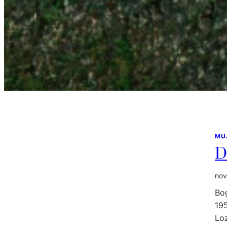
MU
D
nov
Bo
195
Lo