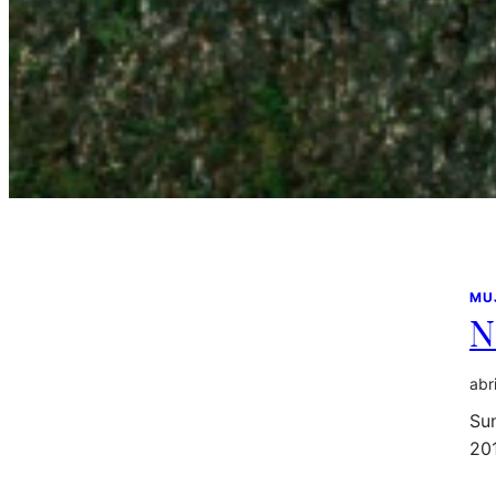
MU
N
abr
Su
201