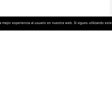
 mejor experiencia al usuario en nuestra web. Si sigues utilizando est
Artistas Añadid
00 pequeñas biografías, puedes
Recientemente
 se encuentra en la cabecera.
Artistas Americanas
(60)
1)
cas
(48)
Luz Darriba
Artistas Barcelonesas
(27)
rtistas Conceptuales
(51)
Violeta Ber
s Españolas
(112)
Hanna Hirsc
Mónica Alo
istas Feministas
(184)
Elena Colme