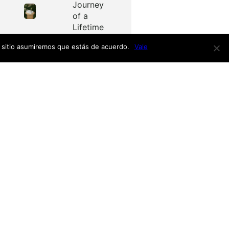
Journey
of a
Lifetime
e sitio asumiremos que estás de acuerdo.
Vale
Redes
as
Facebook
Twitter
Menú
nardo
h
nso
Inicio
iro