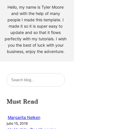
Hello, my name is Tyler Moore
and with the help of many
people I made this template. I
made it so it is super easy to
update and so that it flows
perfectly with my tutorials. I wish
you the best of luck with your
business, enjoy the adventure.
B
u
s
c
Must Read
a
r
Margarita Nelken
julio 15, 2016