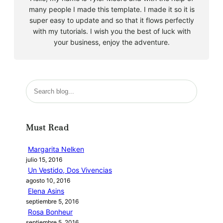
many people I made this template. I made it so it is
super easy to update and so that it flows perfectly
with my tutorials. I wish you the best of luck with
your business, enjoy the adventure.
B
u
s
c
Must Read
a
r
Margarita Nelken
julio 15, 2016
Un Vestido, Dos Vivencias
agosto 10, 2016
Elena Asins
septiembre 5, 2016
Rosa Bonheur
septiembre 5, 2016