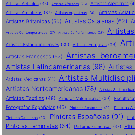
Artistas Alemanas
(4
Artistas Actuales
(35)
Artistas Africanas
(26)
Artistas Asiati
Artistas Andaluzas
(37)
Artistas Argentinas
(30)
Artistas Catalanas
(62)
Artistas Britanicas
(50)
A
Artista
Artistas Contemporaneas
(27)
Artistas De Performances
(25)
Art
Artistas Estadounidenses
(39)
Artistas Europeas
(36)
Artistas Iberoame
Artistas Francesas
(52)
Artistas Latinoamericanas
(98)
Artistas
Artistas Multidiscipl
Artistas Mexicanas
(41)
Artistas Norteamericanas
(78)
Artistas Sudamerica
Artistas Textiles
(48)
Escultora
Artistas Valencianas
(39)
Fotografas Españolas
(45)
Pintoras Abstractas
(29)
Pintoras A
Pintoras Españolas
(91)
Pin
Pintoras Catalanas
(30)
Pintoras Feministas
(64)
Pin
Pintoras Francesas
(37)