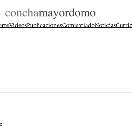
arte
Videos
Publicaciones
Comisariado
Noticias
Curri
z