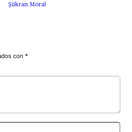
Şükran Moral
cados con
*