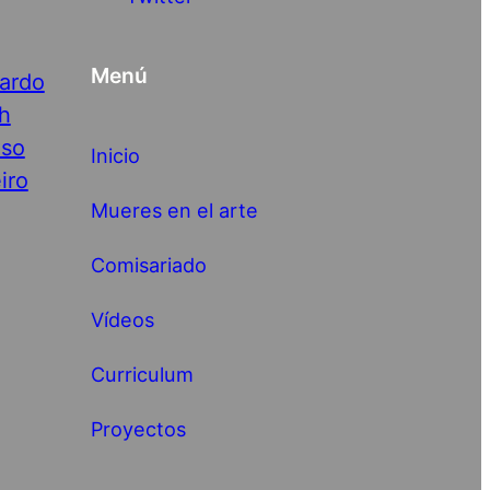
Menú
nardo
h
nso
Inicio
iro
Mueres en el arte
Comisariado
Vídeos
Curriculum
Proyectos