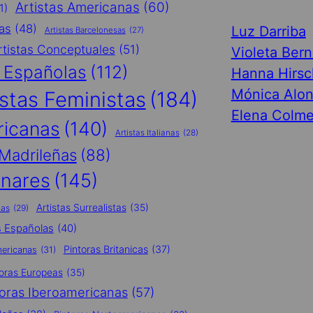
Artistas Americanas
(60)
1)
cas
(48)
Luz Darriba
Artistas Barcelonesas
(27)
rtistas Conceptuales
(51)
Violeta Ber
s Españolas
(112)
Hanna Hirsc
Mónica Alo
istas Feministas
(184)
Elena Colme
ricanas
(140)
Artistas Italianas
(28)
 Madrileñas
(88)
inares
(145)
Artistas Surrealistas
(35)
nas
(29)
s Españolas
(40)
Pintoras Britanicas
(37)
mericanas
(31)
toras Europeas
(35)
toras Iberoamericanas
(57)