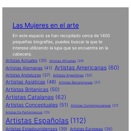
Las Mujeres en el arte
En este espacio se han recopilado cerca de 1400
pequeñas biografías, puedes buscar la que te
interese utilizando la lupa que se encuentra en la
cabecera.
Artistas Actuales
(35)
Artistas Africanas
(26)
Artistas Americanas
(60)
Artistas Alemanas
(41)
Artistas Andaluzas
(37)
Artistas Argentinas
(30)
Artistas Asiaticas
(48)
Artistas Barcelonesas
(27)
Artistas Britanicas
(50)
Artistas Catalanas
(62)
Artistas Conceptuales
(51)
Artistas Contemporaneas
(27)
Artistas De Performances
(25)
Artistas Españolas
(112)
Artistas Estadounidenses
(39)
Artistas Europeas
(36)