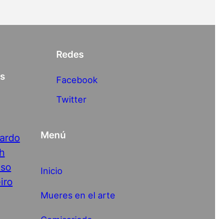
Redes
as
Facebook
Twitter
Menú
nardo
h
nso
Inicio
iro
Mueres en el arte