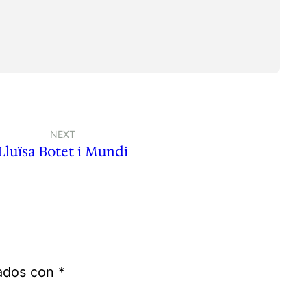
NEXT
Lluïsa Botet i Mundi
cados con
*