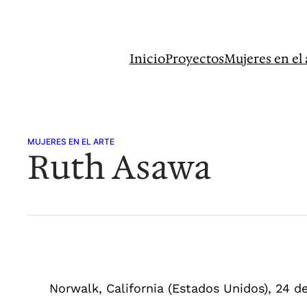
Saltar
al
contenido
Inicio
Proyectos
Mujeres en el 
MUJERES EN EL ARTE
Ruth Asawa
Norwalk, California (Estados Unidos), 24 d