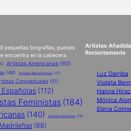
Artistas Añadid
00 pequeñas biografías, puedes
Recientemente
 se encuentra en la cabecera.
Artistas Americanas
(60)
1)
cas
(48)
Luz Darriba
Artistas Barcelonesas
(27)
rtistas Conceptuales
(51)
Violeta Ber
s Españolas
(112)
Hanna Hirsc
Mónica Alo
istas Feministas
(184)
Elena Colme
ricanas
(140)
Artistas Italianas
(28)
 Madrileñas
(88)