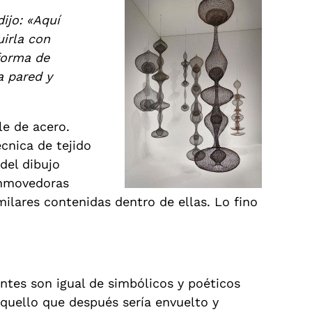
ijo: «Aquí
uirla con
forma de
a pared y
le de acero.
écnica de tejido
del dibujo
onmovedoras
milares contenidas dentro de ellas. Lo fino
ntes son igual de simbólicos y poéticos
 aquello que después sería envuelto y