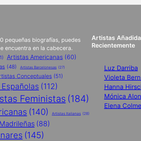
Artistas Añadid
00 pequeñas biografías, puedes
Recientemente
 se encuentra en la cabecera.
Artistas Americanas
(60)
1)
cas
(48)
Luz Darriba
Artistas Barcelonesas
(27)
rtistas Conceptuales
(51)
Violeta Ber
s Españolas
(112)
Hanna Hirsc
Mónica Alo
istas Feministas
(184)
Elena Colme
ricanas
(140)
Artistas Italianas
(28)
 Madrileñas
(88)
inares
(145)