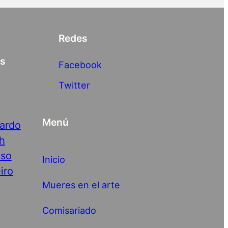
Redes
as
Facebook
Twitter
Menú
nardo
h
nso
Inicio
iro
Mueres en el arte
Comisariado