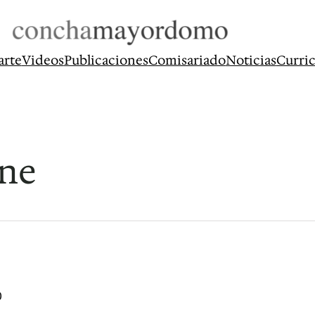
arte
Videos
Publicaciones
Comisariado
Noticias
Curri
ine
0