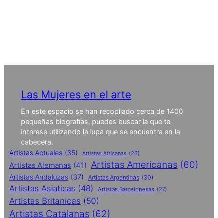
Las Mujeres en el arte
En este espacio se han recopilado cerca de 1400
pequeñas biografías, puedes buscar la que te
interese utilizando la lupa que se encuentra en la
cabecera.
Artistas Actuales
(35)
Artistas Africanas
(26)
Artistas Americanas
(60)
Artistas Alemanas
(41)
Artistas Andaluzas
(37)
Artistas Argentinas
(30)
Artistas Asiaticas
(48)
Artistas Barcelonesas
(27)
Artistas Britanicas
(50)
Artistas Catalanas
(62)