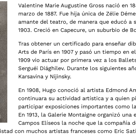
Valentine Marie Augustine Gross nació en 18
marzo de 1887. Fue hija única de Zélie Déme
amante del teatro, de manera que educó a s
1903. Creció en Capecure, un suburbio de B
Tras obtener un certificado para enseñar di
Arts de París en 1907 y pasó un tiempo en e
1909 vio actuar por primera vez a los Balle
Serguéi Diághilev. Durante los siguientes año
Karsavina y Nijinsky.
En 1908, Hugo conoció al artista Edmond Am
continuara su actividad artística y a quien 
participar exposiciones importantes como la
En 1913, la Galerie Montaigne organizó una e
Campos Elíseos la noche que la compañía de
istad con muchos artistas franceses como Eric Sati