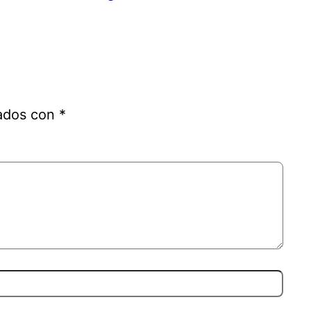
cados con
*