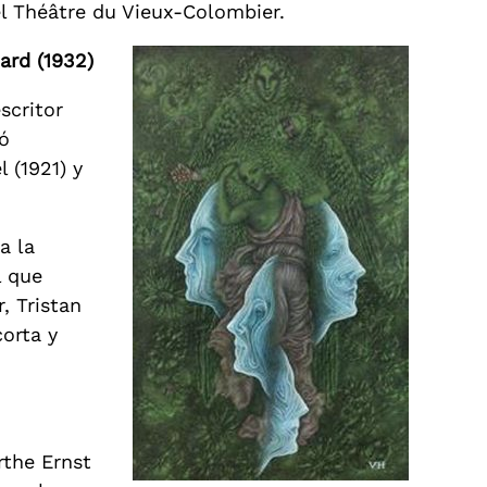
el Théâtre du Vieux-Colombier.
ard (1932)
scritor
eó
 (1921) y
a la
l que
, Tristan
corta y
rthe Ernst