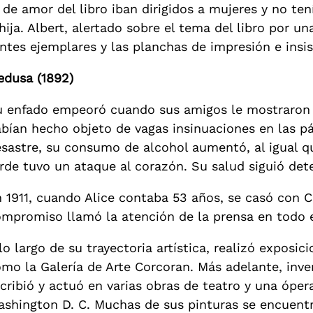
de amor del libro iban dirigidos a mujeres y no ten
ja. Albert, alertado sobre el tema del libro por una
tes ejemplares y las planchas de impresión e insist
edusa (1892)
 enfado empeoró cuando sus amigos le mostraron r
bían hecho objeto de vagas insinuaciones en las pá
sastre, su consumo de alcohol aumentó, al igual q
rde tuvo un ataque al corazón. Su salud siguió det
 1911, cuando Alice contaba 53 años, se casó con 
mpromiso llamó la atención de la prensa en todo e
lo largo de su trayectoria artística, realizó exposic
mo la Galería de Arte Corcoran. Más adelante, inv
cribió y actuó en varias obras de teatro y una óper
shington D. C. Muchas de sus pinturas se encuentr