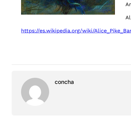
A
Al
https://es.wikipedia.org/wiki/Alice_Pike_Ba
concha