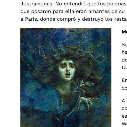
ilustraciones. No entendió que los poemas 
que posaron para ella eran amantes de su hi
a París, donde compró y destruyó los restan
M
Su
ha
de
ta
En
co
A 
co
es
Wa