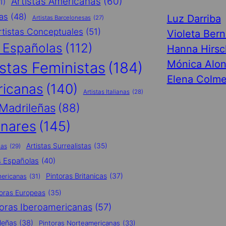
Artistas Americanas
(60)
1)
cas
(48)
Luz Darriba
Artistas Barcelonesas
(27)
rtistas Conceptuales
(51)
Violeta Ber
s Españolas
(112)
Hanna Hirsc
Mónica Alo
istas Feministas
(184)
Elena Colme
ricanas
(140)
Artistas Italianas
(28)
 Madrileñas
(88)
inares
(145)
Artistas Surrealistas
(35)
nas
(29)
s Españolas
(40)
Pintoras Britanicas
(37)
mericanas
(31)
toras Europeas
(35)
toras Iberoamericanas
(57)
leñas
(38)
Pintoras Norteamericanas
(33)