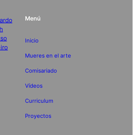
Menú
nardo
h
nso
Inicio
iro
Mueres en el arte
Comisariado
Vídeos
Curriculum
Proyectos