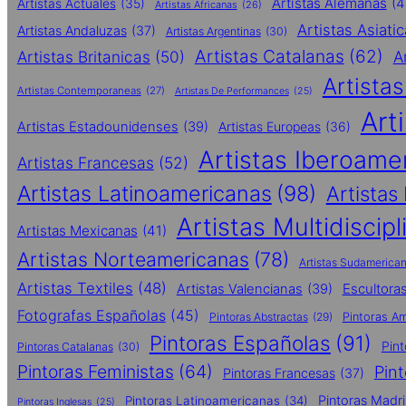
Artistas Alemanas
(4
Artistas Actuales
(35)
Artistas Africanas
(26)
Artistas Asiati
Artistas Andaluzas
(37)
Artistas Argentinas
(30)
Artistas Catalanas
(62)
Artistas Britanicas
(50)
A
Artista
Artistas Contemporaneas
(27)
Artistas De Performances
(25)
Art
Artistas Estadounidenses
(39)
Artistas Europeas
(36)
Artistas Iberoame
Artistas Francesas
(52)
Artistas Latinoamericanas
(98)
Artistas
Artistas Multidiscipl
Artistas Mexicanas
(41)
Artistas Norteamericanas
(78)
Artistas Sudamerica
Artistas Textiles
(48)
Escultora
Artistas Valencianas
(39)
Fotografas Españolas
(45)
Pintoras Abstractas
(29)
Pintoras A
Pintoras Españolas
(91)
Pin
Pintoras Catalanas
(30)
Pintoras Feministas
(64)
Pin
Pintoras Francesas
(37)
Pintoras Madri
Pintoras Latinoamericanas
(34)
Pintoras Inglesas
(25)