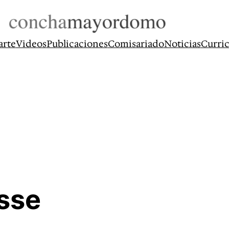
arte
Videos
Publicaciones
Comisariado
Noticias
Curri
sse