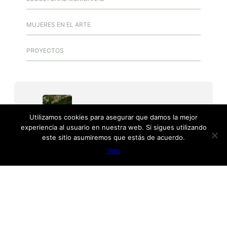
MUJERES EN EL ARTE
PROYECTOS
NEW BOOK
Journey of a Lifetime
Utilizamos cookies para asegurar que damos la mejor
experiencia al usuario en nuestra web. Si sigues utilizando
este sitio asumiremos que estás de acuerdo.
Vale
Las Mujeres en el arte
En este espacio se han recopilado cerca de 1400
pequeñas biografías, puedes buscar la que te