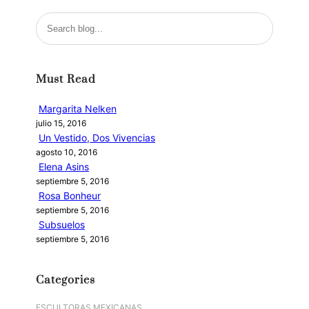
B
u
s
c
Must Read
a
r
Margarita Nelken
julio 15, 2016
Un Vestido, Dos Vivencias
agosto 10, 2016
Elena Asins
septiembre 5, 2016
Rosa Bonheur
septiembre 5, 2016
Subsuelos
septiembre 5, 2016
Categories
ESCULTORAS MEXICANAS